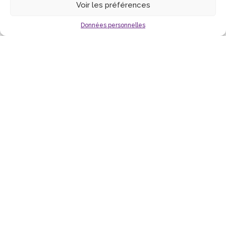
Voir les préférences
CONCERTS
voir
Données personnelles
ULTRA VOMIT
samedi 3 octobre 2026
à 20 h