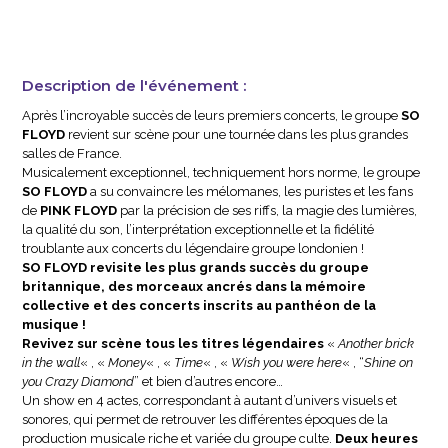
Description de l'événement :
Après l’incroyable succès de leurs premiers concerts, le groupe
SO
FLOYD
revient sur scène pour une tournée dans les plus grandes
salles de France.
Musicalement exceptionnel, techniquement hors norme, le groupe
SO
FLOYD
a su convaincre les mélomanes, les puristes et les fans
de
PINK
FLOYD
par la précision de ses riffs, la magie des lumières,
la qualité du son, l’interprétation exceptionnelle et la fidélité
troublante aux concerts du légendaire groupe londonien !
SO FLOYD revisite les plus grands succès du groupe
britannique, des morceaux ancrés dans la mémoire
collective et des concerts inscrits au panthéon de la
musique !
Revivez sur scène tous les titres légendaires
«
Another brick
in the wall
« , «
Money
« , «
Time
« , «
Wish
you
were
here
« , “
Shine
on
you
Crazy
Diamond
” et bien d’autres encore…
Un show en 4 actes, correspondant à autant d’univers visuels et
sonores, qui permet de retrouver les différentes époques de la
production musicale riche et variée du groupe culte.
Deux heures