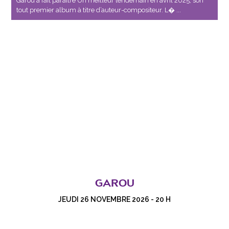
Garou a fait paraître Un meilleur lendemain en avril 2025, son
tout premier album à titre d’auteur-compositeur. L� ...
GAROU
JEUDI 26 NOVEMBRE 2026 - 20 H