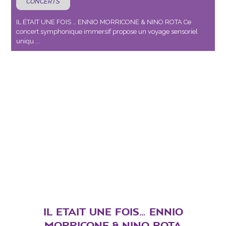
CONCERTS
IL ÉTAIT UNE FOIS … ENNIO MORRICONE & NINO ROTA Ce
concert symphonique immersif propose un voyage sensoriel
uniqu ...
IL ETAIT UNE FOIS… ENNIO
MORRICONE & NINO ROTA