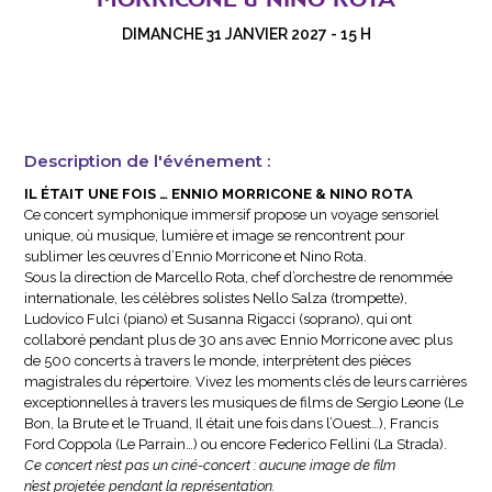
DIMANCHE 31 JANVIER 2027 - 15 H
Description de l'événement :
IL ÉTAIT UNE FOIS … ENNIO MORRICONE & NINO ROTA
Ce concert symphonique immersif propose un voyage sensoriel
unique, où musique, lumière et image se rencontrent pour
sublimer les œuvres d’Ennio Morricone et Nino Rota.
Sous la direction de Marcello Rota, chef d’orchestre de renommée
internationale, les célèbres solistes Nello Salza (trompette),
Ludovico Fulci (piano) et Susanna Rigacci (soprano), qui ont
collaboré pendant plus de 30 ans avec Ennio Morricone avec plus
de 500 concerts à travers le monde, interprètent des pièces
magistrales du répertoire. Vivez les moments clés de leurs carrières
exceptionnelles à travers les musiques de films de Sergio Leone (Le
Bon, la Brute et le Truand, Il était une fois dans l’Ouest…), Francis
Ford Coppola (Le Parrain…) ou encore Federico Fellini (La Strada).
Ce concert n’est pas un ciné-concert : aucune image de film
n’est projetée pendant la représentation.