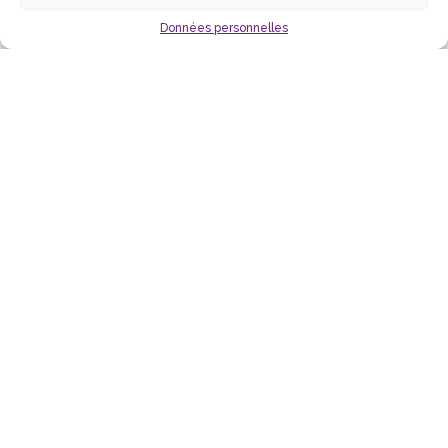
voir
Données personnelles
ULTRA VOMIT
samedi 3 octobre 2026
à 20 h