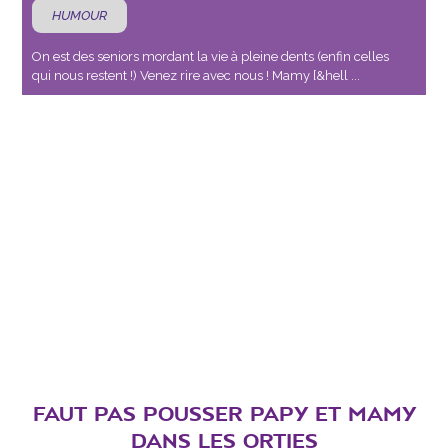
HUMOUR
On est des seniors mordant la vie à pleine dents (enfin celles
qui nous restent !) Venez rire avec nous ! Mamy [&hell ...
FAUT PAS POUSSER PAPY ET MAMY
DANS LES ORTIES