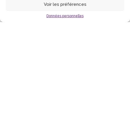
Voir les préférences
HUMOUR
voir
Données personnelles
LAURENT GERRA
jeudi 12 novembre 2026
à 20 h