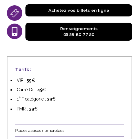
Achetez vos billets en ligne
Renseignements
05 59 80 77 50
Tarifs :
VIP :
59
Carré Or :
49
ère
1
catégorie :
39
PMR :
39
Places assises numérotées